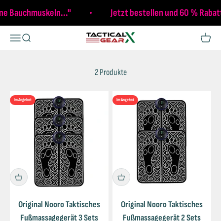
Zum Inhalt springen
ine Bauchmuskeln..."
Jetzt bestellen und 60 % Rabat
Tactical X Gear
Navigationsmenü öffnen
Suche öffnen
Warenk
2 Produkte
Im Angebot
Im Angebot
Original Nooro Taktisches
Original Nooro Taktisches
Fußmassagegerät 3 Sets
Fußmassagegerät 2 Sets