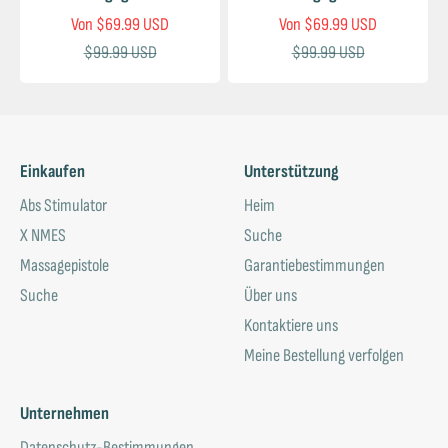
Ÿ
Verkaufspreis
Verkaufspreis
Von
$69.99 USD
Von
$69.99 USD
Regulärer Preis
Regulärer Preis
$99.99 USD
$99.99 USD
Einkaufen
Unterstützung
Abs Stimulator
Heim
X NMES
Suche
Massagepistole
Garantiebestimmungen
Suche
Über uns
Kontaktiere uns
Meine Bestellung verfolgen
Unternehmen
Datenschutz-Bestimmungen