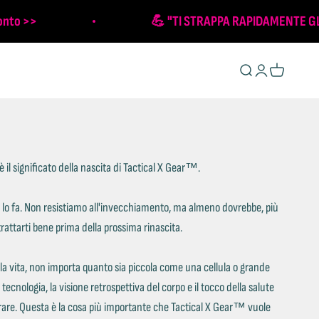
conto >>
💪 "TI STRAPPA RAPIDAMENTE GL
Mostra il menu di r
Mostra account
Mostra il car
il significato della nascita di Tactical X Gear™.
 lo fa. Non resistiamo all'invecchiamento, ma almeno dovrebbe, più
 trattarti bene prima della prossima rinascita.
ella vita, non importa quanto sia piccola come una cellula o grande
ecnologia, la visione retrospettiva del corpo e il tocco della salute
orare. Questa è la cosa più importante che Tactical X Gear™ vuole