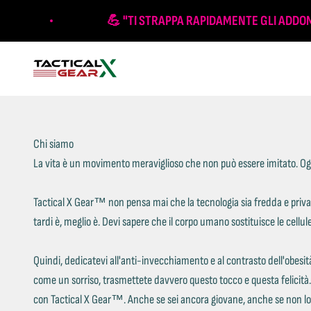
Vai al contenuto
💪 "TI STRAPPA RAPIDAMENTE GLI ADDOM
Tactical X Gear
Chi siamo
La vita è un movimento meraviglioso che non può essere imitato. Ognu
Tactical X Gear™ non pensa mai che la tecnologia sia fredda e priva
tardi è, meglio è. Devi sapere che il corpo umano sostituisce le cellule
Quindi, dedicatevi all'anti-invecchiamento e al contrasto dell'obesità
come un sorriso, trasmettete davvero questo tocco e questa felicità. Un
con Tactical X Gear™. Anche se sei ancora giovane, anche se non lo s