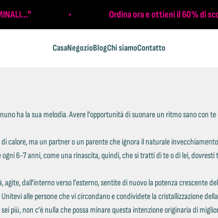
INALI..."
Ordina ora e ottieni il 60% di s
Casa
Negozio
Blog
Chi siamo
Contatto
no ha la sua melodia. Avere l'opportunità di suonare un ritmo sano con te è 
 di calore, ma un partner o un parente che ignora il naturale invecchiamento
 ogni 6-7 anni, come una rinascita, quindi, che si tratti di te o di lei, dovresti
, agite, dall'interno verso l'esterno, sentite di nuovo la potenza crescente d
itevi alle persone che vi circondano e condividete la cristallizzazione della t
ei più, non c'è nulla che possa minare questa intenzione originaria di migli