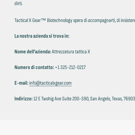
dirti.
Tactical X Gear™ Biotechnology spera di accompagnarti, di insistere s
La nostra azienda si trova in:
Nome dell'azienda:
Attrezzatura tattica X
Numero di contatto:
+1 325-212-0217
E-mail:
info@tacticalxgear.com
Indirizzo:
12 E Twohig Ave Suite 200-S90, San Angelo, Texas, 76903,